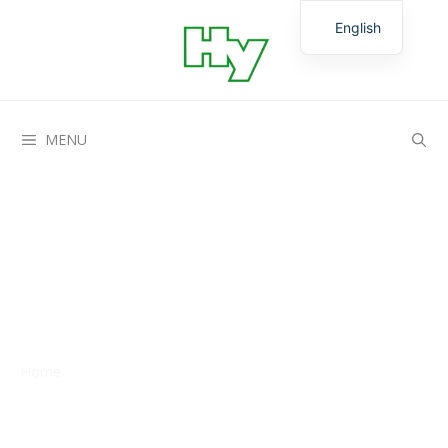
English
German
MENU
Neuigkeiten
Home
»
Wir stellen aus!