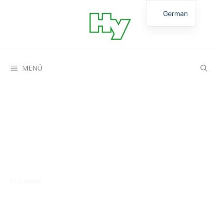
German
English
MENÜ
Neuigkeiten
Startseite
»
Modernisierung unseres ML1-Labors