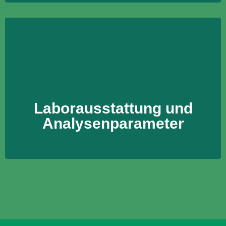
Laborausstattung und
Analysenparameter
Laborausstattung und
Mehr erfahren
Analysenparameter