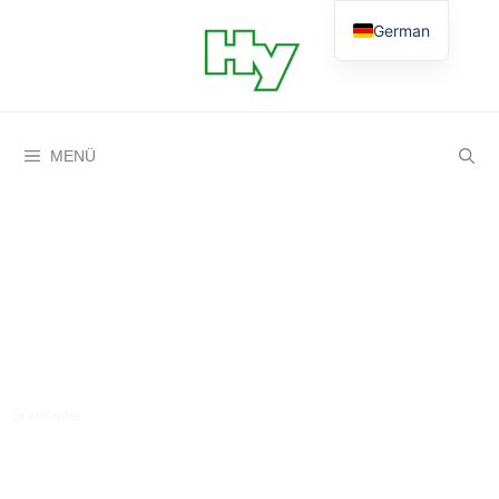
German
English
MENÜ
Akkreditierung Prüflabor
Startseite
»
Akkreditierung Prüflabor