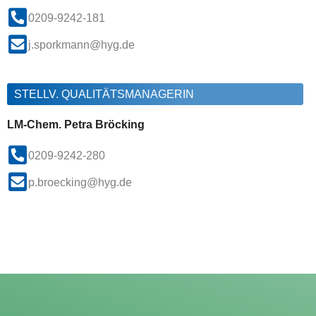
0209-9242-181
j.sporkmann@hyg.de
STELLV. QUALITÄTSMANAGERIN
LM-Chem. Petra Bröcking
0209-9242-280
p.broecking@hyg.de