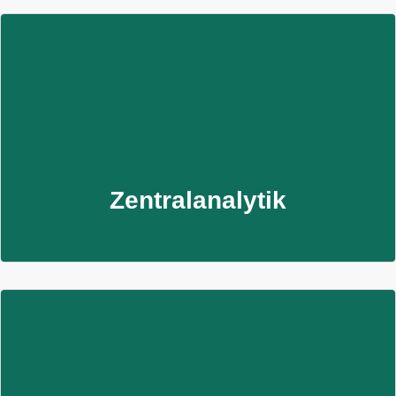
Zentralanalytik
Analysen von Wasser, Luft und Materialien zur
Sicherstellung chemischer und hygienischer Qualität.
Mehr erfahren
Zentralanalytik
Zertifizierungsstelle HyCert