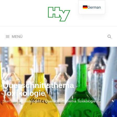
German
English
MENÜ
Querschnittsthema
Toxikologie
Startseite
»
Leistungen
»
Querschnittsthema Toxikologie